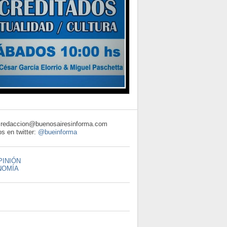
: redaccion@buenosairesinforma.com
s en twitter:
@bueinforma
PINIÓN
NOMÍA