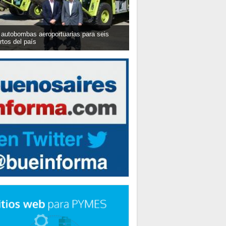
autobombas aeroportuarias para seis
rtos del país