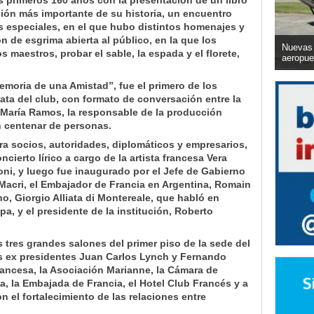
 primeros 160 años con la presentación de un libro
ción más importante de su historia, un encuentro
os especiales, en el que hubo distintos homenajes y
 de esgrima abierta al público, en la que los
Nuevas 
s maestros, probar el sable, la espada y el florete,
aeropue
Memoria de una Amistad”, fue el primero de los
lata del club, con formato de conversación entre la
 María Ramos, la responsable de la producción
un centenar de personas.
a socios, autoridades, diplomáticos y empresarios,
cierto lírico a cargo de la artista francesa Vera
oni, y luego fue inaugurado por el Jefe de Gabierno
Macri, el Embajador de Francia en Argentina, Romain
ano, Giorgio Alliata di Montereale, que habló en
a, y el presidente de la institución, Roberto
s tres grandes salones del primer piso de la sede del
os ex presidentes Juan Carlos Lynch y Fernando
Francesa, la Asociación Marianne, la Cámara de
a, la Embajada de Francia, el Hotel Club Francés y a
on el
fortalecimiento de las relaciones entre