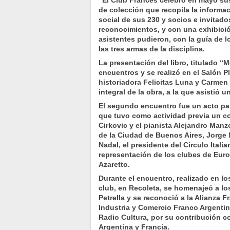
"El Club Francés celebró en mayo sus
de colección que recopila la informa
social de sus 230 y socios e invitad
reconocimientos, y con una exhibición
asistentes pudieron, con la guía de lo
las tres armas de la disciplina.
La presentación del libro, titulado “
encuentros y se realizó en el Salón P
historiadora Felicitas Luna y Carmen
integral de la obra, a la que asistió 
El segundo encuentro fue un acto par
que tuvo como actividad previa un con
Cirkovic y el pianista Alejandro Manz
de la Ciudad de Buenos Aires, Jorge
Nadal, el presidente del Círculo Itali
representación de los clubes de Europ
Azaretto.
Durante el encuentro, realizado en lo
club, en Recoleta, se homenajeó a l
Petrella y se reconoció a la Alianza 
Industria y Comercio Franco Argentin
Radio Cultura, por su contribución c
Argentina y Francia.