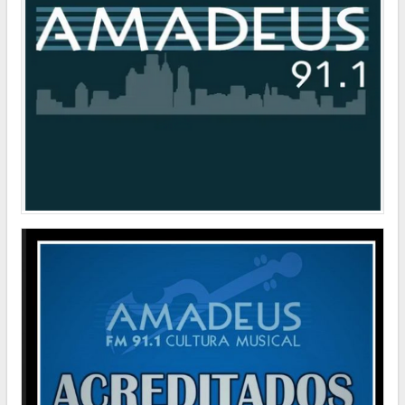
POLÍTICA
"Hemos logrado reducir en un 35 por ciento la cantidad de residuos
que la Ciudad envía a relleno sanitario”
POLÍTICA
El Consejero Gustavo Letner obtiene fondos para realizar visita en
los Estados Unidos de América
POLÍTICA
Los ciudadanos que no votaron en las pasadas elecciones deberán
regularizar su situación