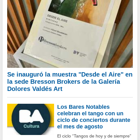
Este programa cuenta con los segmentos informativos “Salud”,
“Gastronomía” y “Bebidas”, entre otros
Por Mariana Díaz Navarro - redacción de
buenosairesinforma.com -
Se inauguró la muestra "Desde el Aire" en
la sede Bresson Brokers de la Galería
Dolores Valdés Art
Los Bares Notables
celebran el tango con un
ciclo de conciertos durante
el mes de agosto
Hasta el próximo 3 de septiembre se podrán apreciar las obras
del Artista Mikael Boudakian
El ciclo “Tangos de hoy y de siempre”