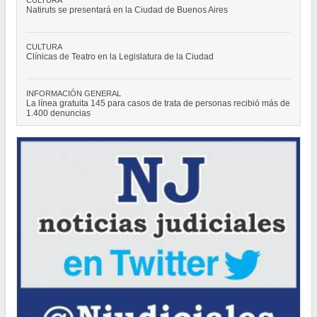
CULTURA
Natiruts se presentará en la Ciudad de Buenos Aires
CULTURA
Clínicas de Teatro en la Legislatura de la Ciudad
INFORMACIÓN GENERAL
La línea gratuita 145 para casos de trata de personas recibió más de
1.400 denuncias
POLÍTICA
"Hemos logrado reducir en un 35 por ciento la cantidad de residuos
que la Ciudad envía a relleno sanitario”
POLÍTICA
El Consejero Gustavo Letner obtiene fondos para realizar visita en
los Estados Unidos de América
POLÍTICA
Los ciudadanos que no votaron en las pasadas elecciones deberán
regularizar su situación
CULTURA
Natiruts se presentará en la Ciudad de Buenos Aires