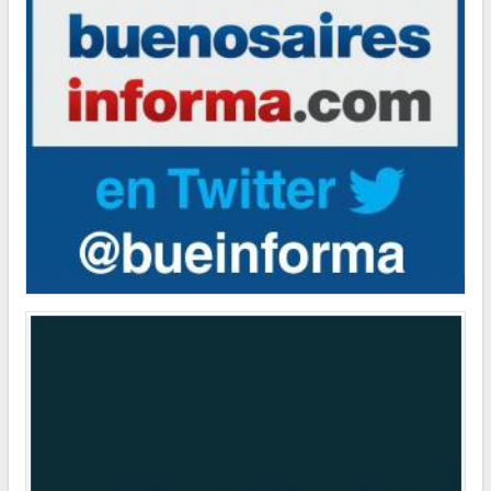
INFORMACIÓN GENERAL
La línea gratuita 145 para casos de trata de personas recibió más de
1.400 denuncias
POLÍTICA
"Hemos logrado reducir en un 35 por ciento la cantidad de residuos
que la Ciudad envía a relleno sanitario”
POLÍTICA
El Consejero Gustavo Letner obtiene fondos para realizar visita en
los Estados Unidos de América
POLÍTICA
Los ciudadanos que no votaron en las pasadas elecciones deberán
regularizar su situación
CULTURA
Natiruts se presentará en la Ciudad de Buenos Aires
CULTURA
Clínicas de Teatro en la Legislatura de la Ciudad
INFORMACIÓN GENERAL
La línea gratuita 145 para casos de trata de personas recibió más de
1.400 denuncias