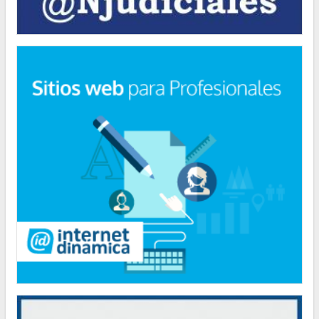
CULTURA
Clínicas de Teatro en la Legislatura de la Ciudad
INFORMACIÓN GENERAL
La línea gratuita 145 para casos de trata de personas recibió más de
1.400 denuncias
POLÍTICA
"Hemos logrado reducir en un 35 por ciento la cantidad de residuos
que la Ciudad envía a relleno sanitario”
POLÍTICA
El Consejero Gustavo Letner obtiene fondos para realizar visita en
los Estados Unidos de América
POLÍTICA
Los ciudadanos que no votaron en las pasadas elecciones deberán
regularizar su situación
CULTURA
Natiruts se presentará en la Ciudad de Buenos Aires
CULTURA
Clínicas de Teatro en la Legislatura de la Ciudad