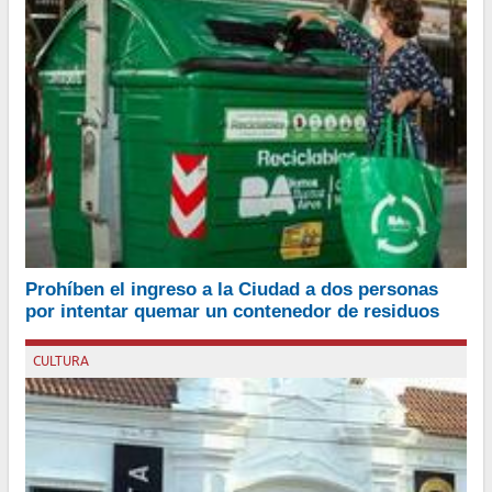
En estas actuaciones interviene la Unidad de Flagrancia /UFLA)
Prohíben el ingreso a la Ciudad a dos personas
Este del Ministerio Público de la Ciudad
por intentar quemar un contenedor de residuos
Por Alejandra Rolando - redacción de
www.buenosairesinforma.com -
CULTURA