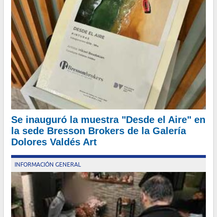
Este programa cuenta con los segmentos informativos “Salud”,
“Gastronomía” y “Bebidas”, entre otros
Por Mariana Díaz Navarro - redacción de
buenosairesinforma.com -
Se inauguró la muestra "Desde el Aire" en
la sede Bresson Brokers de la Galería
Dolores Valdés Art
INFORMACIÓN GENERAL
Hasta el próximo 3 de septiembre se podrán apreciar las obras
del Artista Mikael Boudakian