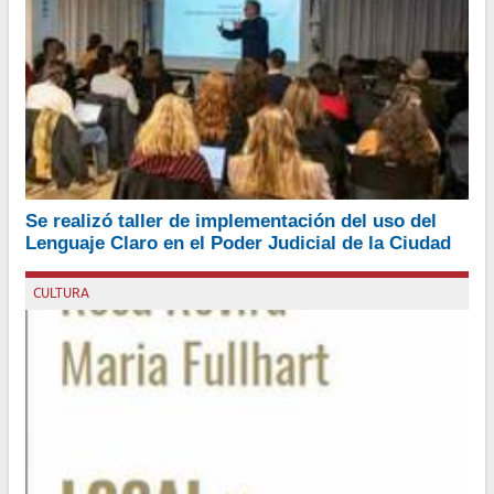
Esta actividad se desarrolló para generar una perspectiva de
Se realizó taller de implementación del uso del
comunicación centrada en el derecho a comprender el uso de
Lenguaje Claro en el Poder Judicial de la Ciudad
lenguaje claro
Por Julio García Elorrio
CULTURA