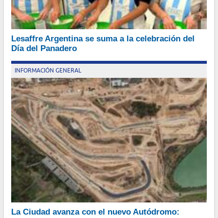
Es una empresa que ya tiene más de 165 años en la industria de
Lesaffre Argentina se suma a la celebración del
la panificación
Día del Panadero
Por Julio García Elorrio
INFORMACIÓN GENERAL
El nuevo Autódromo Oscar y Juan Gálvez tendrá capacidad para
La Ciudad avanza con el nuevo Autódromo: