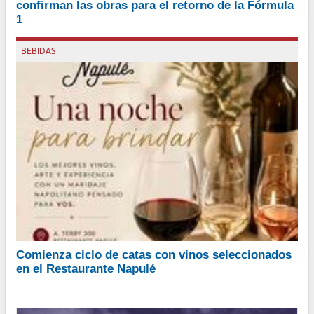
recibir a 150 mil personas por día
confirman las obras para el retorno de la Fórmula
1
Por Julio García Elorrio
BEBIDAS
El primer encuentro se desarrollará el jueves 13 de agosto a partir
Comienza ciclo de catas con vinos seleccionados
de las 20:30 horas en José A. Terry 300 de la Ciudad Autónoma
en el Restaurante Napulé
de Buenos Aires
Por Julio García Elorrio