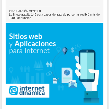
los Estados Unidos de América
POLÍTICA
Los ciudadanos que no votaron en las pasadas elecciones deberán
regularizar su situación
CULTURA
Natiruts se presentará en la Ciudad de Buenos Aires
CULTURA
Clínicas de Teatro en la Legislatura de la Ciudad
INFORMACIÓN GENERAL
La línea gratuita 145 para casos de trata de personas recibió más de
1.400 denuncias
POLÍTICA
"Hemos logrado reducir en un 35 por ciento la cantidad de residuos
que la Ciudad envía a relleno sanitario”
POLÍTICA
El Consejero Gustavo Letner obtiene fondos para realizar visita en
los Estados Unidos de América
POLÍTICA