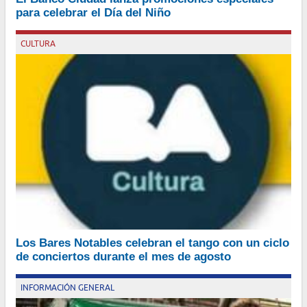
financiación en hasta 24 cuotas sin interés para la compra de
para celebrar el Día del Niño
regalos, juguetes, rodados y productos seleccionado
Por Julio García Elorrio
CULTURA
El ciclo “Tangos de hoy y de siempre” reunirá cuatro propuestas
Los Bares Notables celebran el tango con un ciclo
musicales con entrada sin costo
de conciertos durante el mes de agosto
Por Julio García Elorrio
INFORMACIÓN GENERAL