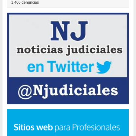
1.400 denuncias
POLÍTICA
"Hemos logrado reducir en un 35 por ciento la cantidad de residuos
que la Ciudad envía a relleno sanitario”
POLÍTICA
El Consejero Gustavo Letner obtiene fondos para realizar visita en
los Estados Unidos de América
POLÍTICA
Los ciudadanos que no votaron en las pasadas elecciones deberán
regularizar su situación
CULTURA
Natiruts se presentará en la Ciudad de Buenos Aires
CULTURA
Clínicas de Teatro en la Legislatura de la Ciudad
INFORMACIÓN GENERAL
La línea gratuita 145 para casos de trata de personas recibió más de
1.400 denuncias
POLÍTICA