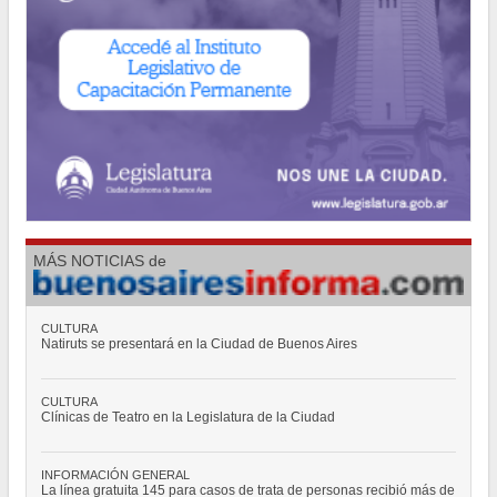
INFORMACIÓN GENERAL
La línea gratuita 145 para casos de trata de personas recibió más de
1.400 denuncias
POLÍTICA
"Hemos logrado reducir en un 35 por ciento la cantidad de residuos
que la Ciudad envía a relleno sanitario”
POLÍTICA
El Consejero Gustavo Letner obtiene fondos para realizar visita en
los Estados Unidos de América
POLÍTICA
MÁS NOTICIAS
de
Los ciudadanos que no votaron en las pasadas elecciones deberán
regularizar su situación
CULTURA
Natiruts se presentará en la Ciudad de Buenos Aires
CULTURA
Clínicas de Teatro en la Legislatura de la Ciudad
INFORMACIÓN GENERAL
La línea gratuita 145 para casos de trata de personas recibió más de