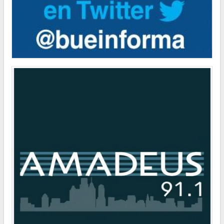
POLÍTICA
El Consejero Gustavo Letner obtiene fondos para realizar visita en
los Estados Unidos de América
POLÍTICA
Los ciudadanos que no votaron en las pasadas elecciones deberán
regularizar su situación
CULTURA
Natiruts se presentará en la Ciudad de Buenos Aires
CULTURA
Clínicas de Teatro en la Legislatura de la Ciudad
INFORMACIÓN GENERAL
La línea gratuita 145 para casos de trata de personas recibió más de
1.400 denuncias
POLÍTICA
"Hemos logrado reducir en un 35 por ciento la cantidad de residuos
que la Ciudad envía a relleno sanitario”
POLÍTICA
El Consejero Gustavo Letner obtiene fondos para realizar visita en
los Estados Unidos de América