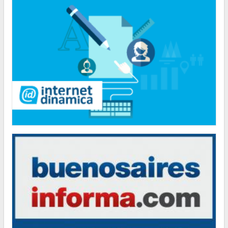
"Hemos logrado reducir en un 35 por ciento la cantidad de residuos
que la Ciudad envía a relleno sanitario”
POLÍTICA
El Consejero Gustavo Letner obtiene fondos para realizar visita en
los Estados Unidos de América
POLÍTICA
Los ciudadanos que no votaron en las pasadas elecciones deberán
regularizar su situación
CULTURA
Natiruts se presentará en la Ciudad de Buenos Aires
CULTURA
Clínicas de Teatro en la Legislatura de la Ciudad
INFORMACIÓN GENERAL
La línea gratuita 145 para casos de trata de personas recibió más de
1.400 denuncias
POLÍTICA
"Hemos logrado reducir en un 35 por ciento la cantidad de residuos
que la Ciudad envía a relleno sanitario”