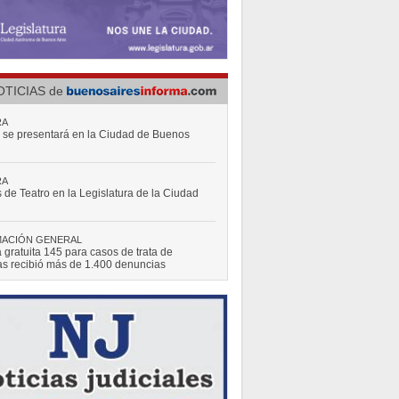
CA
ejero Gustavo Letner obtiene fondos para
r visita en los Estados Unidos de América
CA
dadanos que no votaron en las pasadas
nes deberán regularizar su situación
OTICIAS
de
RA
s se presentará en la Ciudad de Buenos
RA
s de Teatro en la Legislatura de la Ciudad
MACIÓN GENERAL
a gratuita 145 para casos de trata de
s recibió más de 1.400 denuncias
CA
logrado reducir en un 35 por ciento la
d de residuos que la Ciudad envía a relleno
o”
CA
ejero Gustavo Letner obtiene fondos para
r visita en los Estados Unidos de América