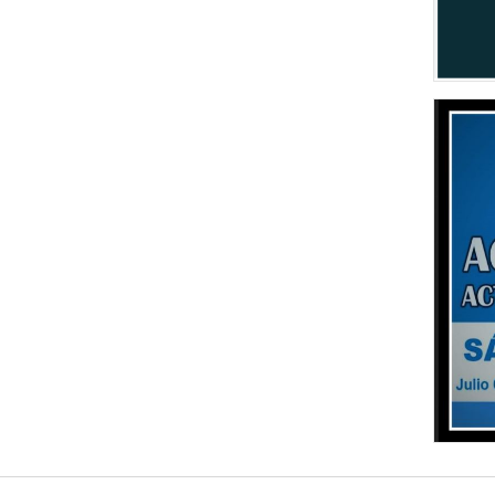
Aires
CULTU
Clínica
INFOR
La líne
persona
POLÍTI
"Hemos 
cantida
sanitari
POLÍTI
El Cons
realiza
POLÍTI
Los ciu
eleccio