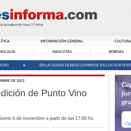
ima actualizacion hace
17 horas
ÍTICA
INFORMACIÓN GENERAL
CULTURA
NOLOGÍA
MASCOTAS
BEBIDAS
CULTU
Natirut
Aires
EN LA CIUDAD DEBERÁ EXHIBIRSE EN LOS SURTIDORES 
CULTU
Clínica
EMBRE DE 2022
edición de Punto Vino
INFOR
La líne
persona
POLÍTI
"Hemos 
óximo 6 de noviembre a partir de las 17:00 hs.
cantida
sanitari