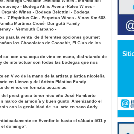
ek- Bodega Creación -Melodía Wines - Morada del
POLÍTI
onteviejo - Bodega Atilio Avena -Raleo Wines -
Los ciu
Organic Wines - Bodega Belottini - Bodega
eleccio
 - 7 Espíritus Gin - Perpetuo Wines - Vinos Km 668
amilia Martinez Crocé- Durigutti Family
CULTU
rnay - Vermouth Carpano -
Natirut
Aires
s para la venta de diferentes opciones gourmet
añan los Chocolates de Cocoabit, El Club de los
CULTU
Clínica
el sol con una copa de vino en mano, disfrutando de
e y de interactuar con todas las bodegas que nos
INFOR
La líne
persona
 en Vivo de la mano de la artista plástica nicoleña
arte en Lienzo y del Artista Plástico Fundy
POLÍTI
e de vinos en formato acuarelas.
"Hemos 
cantida
 del prestigioso tenor nicoleño José Humberto
sanitari
un marco de armonía y buen gusto. Amenizando el
POLÍTI
rán con la genialidad de su arte en saxo Andy
El Cons
realiza
nticipadamente en Eventbrite hasta el sábado 5/11 y
POLÍTI
n el domingo”.
Los ciu
eleccio