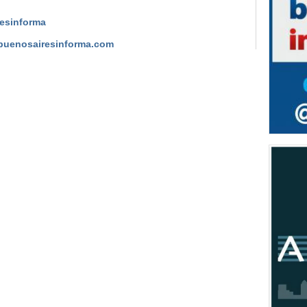
CULTU
esinforma
Natirut
Aires
buenosairesinforma.com
CULTU
Clínica
INFOR
La líne
persona
POLÍTI
"Hemos 
cantida
sanitari
POLÍTI
El Cons
realiza
POLÍTI
Los ciu
eleccio
CULTU
Natirut