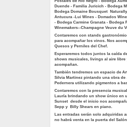
Postales de Río Negro - Bodega Xum
Duende - Familia Juricich - Bodega M
Bodega Domaine Bousquet Naturally 
Antucura -Lui Wines - Domados Wines
- Bodega Carmine Granata - Bodega F
Winemakers--Champagne Veuve du Ve
Contaremos con stands gastronómico
para acompañar los vinos. Nos acomp
Quesos y Perniles del Chef.
Esperaremos todos juntos la caída d
shows musicales, livings al aire libr
acompañan.
También tendremos un espacio de Arte
Silvia Martinez pintando una obra de 
Pedernera utilizando pigmentos a bas
Contaremos con la presencia musical
Lauría brindando un show único en 
Sunset desde el inicio nos acompaña
Sepp y Billy Shears en piano.
Las entradas serán solo adquiridas a
no habrá venta en la puerta del Saló