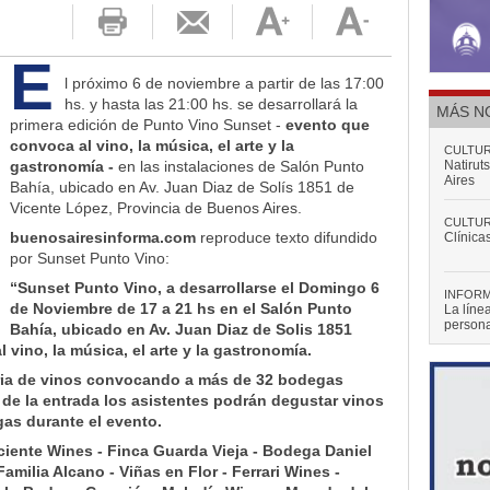
POLÍTI
El Cons
realiza
E
POLÍTI
l próximo 6 de noviembre a partir de las 17:00
Los ciu
hs. y hasta las 21:00 hs. se desarrollará la
eleccio
MÁS N
primera edición de Punto Vino Sunset -
evento que
convoca al vino, la música, el arte y la
CULTU
gastronomía -
en las instalaciones de Salón Punto
Natirut
Aires
Bahía, ubicado en Av. Juan Diaz de Solís 1851 de
Vicente López, Provincia de Buenos Aires.
CULTU
buenosairesinforma.com
reproduce texto difundido
Clínica
por Sunset Punto Vino:
“Sunset Punto Vino, a desarrollarse el Domingo 6
INFOR
de Noviembre de 17 a 21 hs en el Salón Punto
La líne
persona
Bahía, ubicado en Av. Juan Diaz de Solis 1851
vino, la música, el arte y la gastronomía.
POLÍTI
feria de vinos convocando a más de 32 bodegas
"Hemos 
cantida
de la entrada los asistentes podrán degustar vinos
sanitari
gas durante el evento.
POLÍTI
iente Wines - Finca Guarda Vieja - Bodega Daniel
El Cons
realiza
milia Alcano - Viñas en Flor - Ferrari Wines -