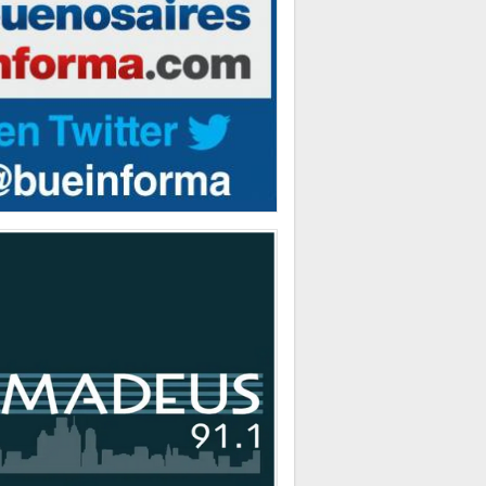
RA
s se presentará en la Ciudad de Buenos
RA
s de Teatro en la Legislatura de la Ciudad
MACIÓN GENERAL
a gratuita 145 para casos de trata de
s recibió más de 1.400 denuncias
CA
logrado reducir en un 35 por ciento la
d de residuos que la Ciudad envía a relleno
o”
CA
ejero Gustavo Letner obtiene fondos para
r visita en los Estados Unidos de América
CA
dadanos que no votaron en las pasadas
nes deberán regularizar su situación
RA
s se presentará en la Ciudad de Buenos