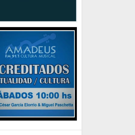
RA
s de Teatro en la Legislatura de la Ciudad
MACIÓN GENERAL
a gratuita 145 para casos de trata de
s recibió más de 1.400 denuncias
CA
logrado reducir en un 35 por ciento la
d de residuos que la Ciudad envía a relleno
o”
CA
ejero Gustavo Letner obtiene fondos para
r visita en los Estados Unidos de América
CA
dadanos que no votaron en las pasadas
nes deberán regularizar su situación