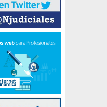
CA
dadanos que no votaron en las pasadas
nes deberán regularizar su situación
RA
s se presentará en la Ciudad de Buenos
RA
s de Teatro en la Legislatura de la Ciudad
MACIÓN GENERAL
a gratuita 145 para casos de trata de
s recibió más de 1.400 denuncias
CA
logrado reducir en un 35 por ciento la
d de residuos que la Ciudad envía a relleno
o”
CA
ejero Gustavo Letner obtiene fondos para
r visita en los Estados Unidos de América
CA
dadanos que no votaron en las pasadas
nes deberán regularizar su situación